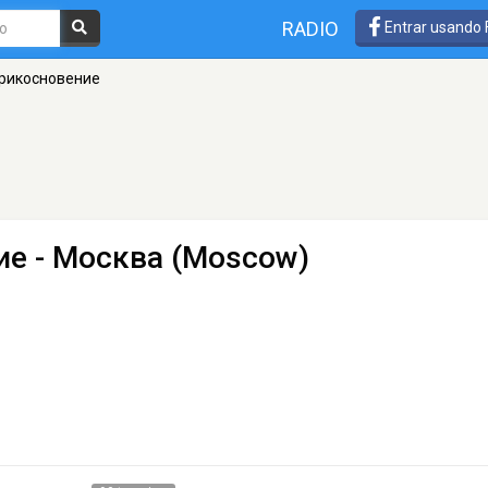
RADIO
Entrar usando
Прикосновение
ие
- Москва (Moscow)