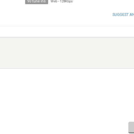
90 tune ins
Web
-
128Kbps
SUGGEST A