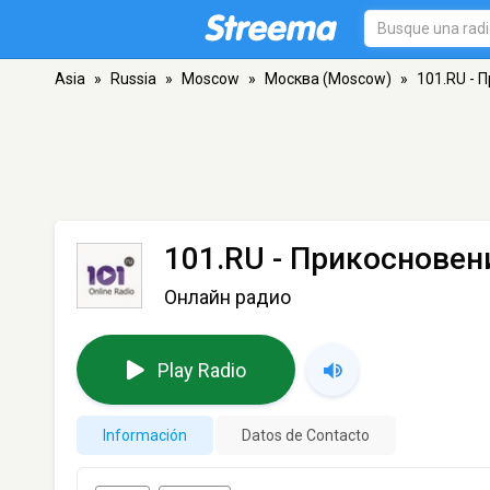
Asia
»
Russia
»
Moscow
»
Москва (Moscow)
»
101.RU - 
101.RU - Прикосновен
Онлайн радио
Play Radio
Información
Datos de Contacto