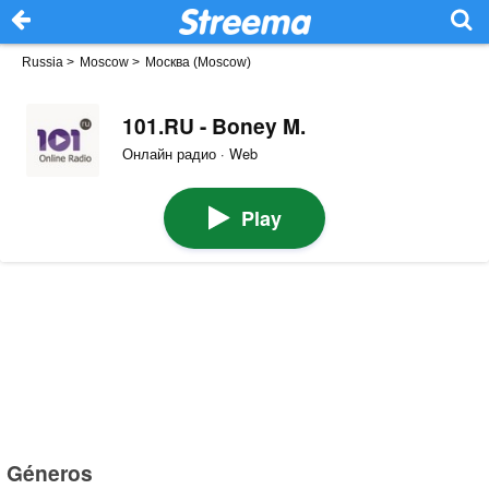
Russia
>
Moscow
>
Москва (Moscow)
101.RU - Boney M.
Онлайн радио · Web
Play
Géneros