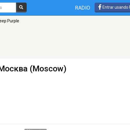
RADIO
Entrar usando
eep Purple
 Москва (Moscow)