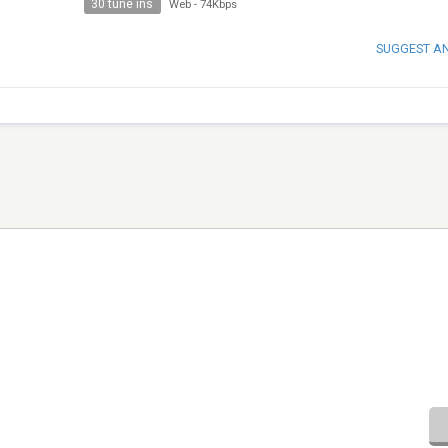
30 tune ins
Web
-
74Kbps
SUGGEST A