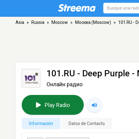
Asia
»
Russia
»
Moscow
»
Москва (Moscow)
»
101.RU - D
101.RU - Deep Purple
-
Онлайн радио
Play Radio
Información
Datos de Contacto