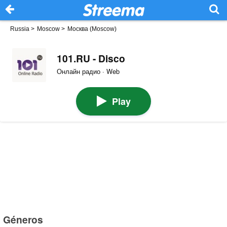
Russia
>
Moscow
>
Москва (Moscow)
101.RU - Disco
Онлайн радио · Web
Play
Géneros