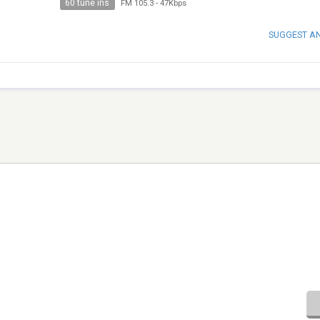
60 tune ins
FM 105.3
-
47Kbps
SUGGEST A