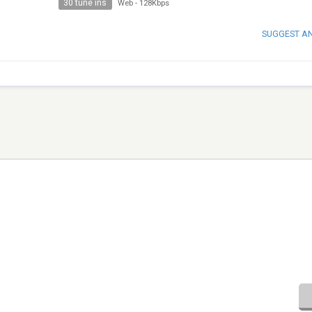
30 tune ins
Web
-
128Kbps
SUGGEST A