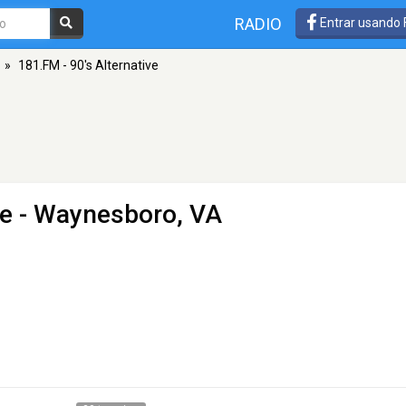
RADIO
Entrar usando
»
181.FM - 90's Alternative
ve
- Waynesboro, VA