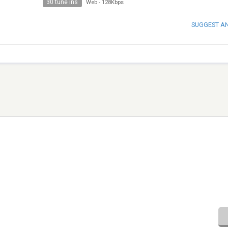
30 tune ins
Web
-
128Kbps
SUGGEST A