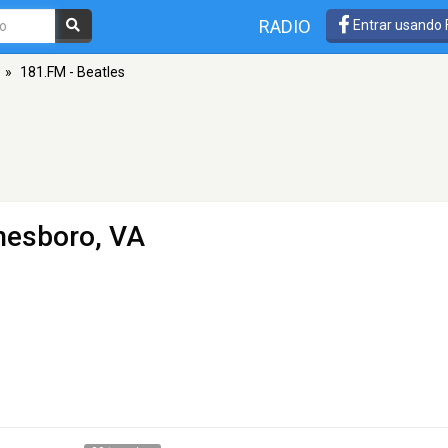
RADIO
Entrar usando
»
181.FM - Beatles
nesboro, VA