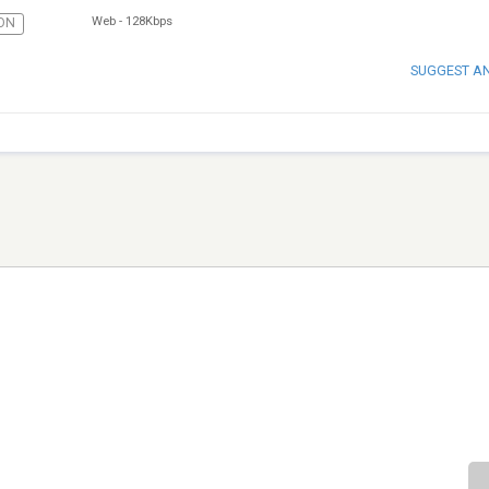
Web
-
128Kbps
ON
SUGGEST A