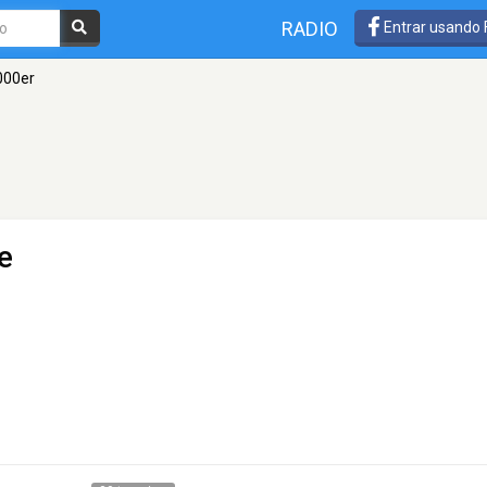
RADIO
Entrar usando
000er
e