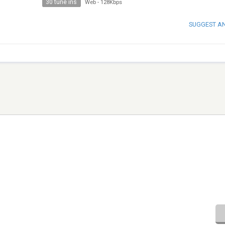
30 tune ins
Web
-
128Kbps
SUGGEST A