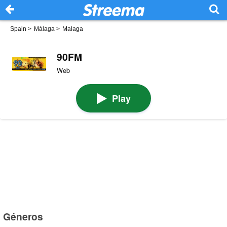
Spain
>
Málaga
>
Malaga
90FM
Web
Play
Géneros