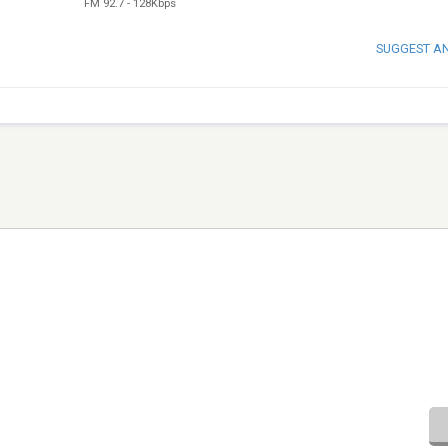
FM 92.7
-
128Kbps
SUGGEST A