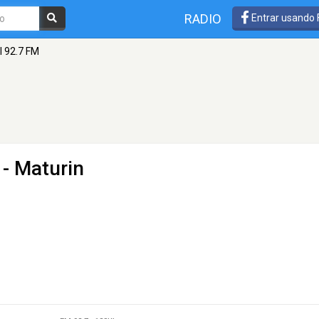
RADIO
Entrar usando
l 92.7 FM
 - Maturin