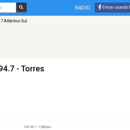
RADIO
Entrar usando
.7 Atlântico Sul
94.7 - Torres
FM 94.7
-
128Kbps