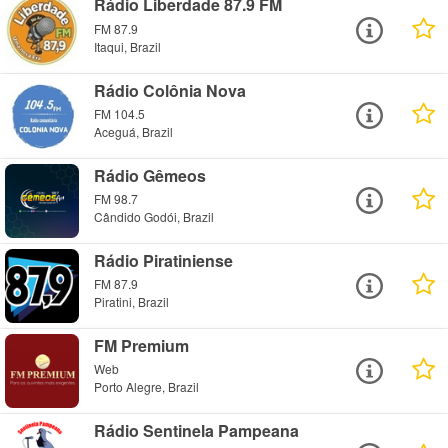
Rádio Liberdade 87.9 FM
FM 87.9
Itaqui, Brazil
Rádio Colônia Nova
FM 104.5
Aceguá, Brazil
Rádio Gêmeos
FM 98.7
Cândido Godói, Brazil
Rádio Piratiniense
FM 87.9
Piratini, Brazil
FM Premium
Web
Porto Alegre, Brazil
Rádio Sentinela Pampeana