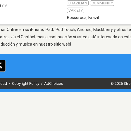
BRAZILIAN
COMMUNITY
87.9
VARIETY
Bossoroca
,
Brazil
ar Online en su iPhone, iPad, iPod Touch, Android, Blackberry y otros t
otros vía el Contáctenos a continuación si usted está interesado en est
oducción y música en nuestro sitio web!
cidad
/
Copyright Policy
/
AdChoices
© 2026 Stre