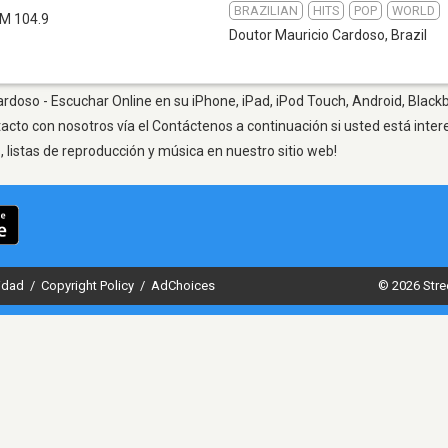
BRAZILIAN
HITS
POP
WORLD
M 104.9
Doutor Mauricio Cardoso
,
Brazil
rdoso - Escuchar Online en su iPhone, iPad, iPod Touch, Android, Blackb
tacto con nosotros vía el Contáctenos a continuación si usted está inte
listas de reproducción y música en nuestro sitio web!
cidad
/
Copyright Policy
/
AdChoices
© 2026 Stre