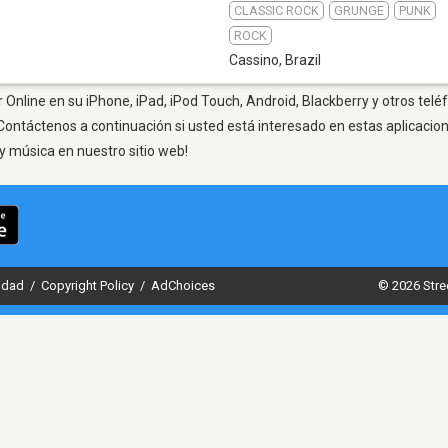
CLASSIC ROCK
GRUNGE
PUNK
ROCK
Cassino
,
Brazil
 Online en su iPhone, iPad, iPod Touch, Android, Blackberry y otros telé
Contáctenos a continuación si usted está interesado en estas aplicaci
y música en nuestro sitio web!
cidad
/
Copyright Policy
/
AdChoices
© 2026 Stre