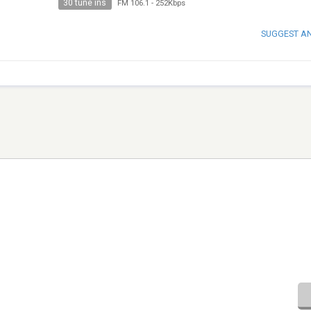
30 tune ins
FM 106.1
-
252Kbps
SUGGEST A