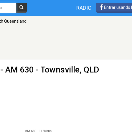
RADIO
Entrar usando
th Queensland
- AM 630 - Townsville, QLD
AM 630
-
115Kbps