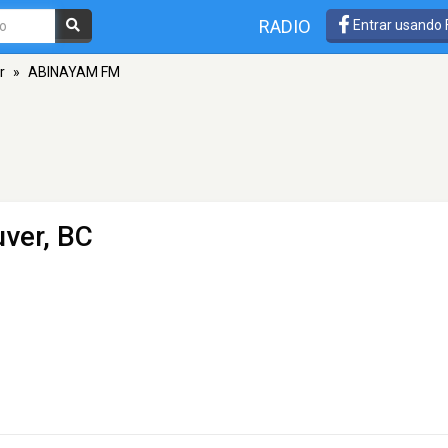
RADIO
Entrar usando
r
»
ABINAYAM FM
ver, BC