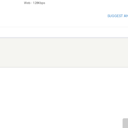
Web
-
128Kbps
SUGGEST A