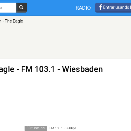
RADIO
Entrar usando
 - The Eagle
agle
- FM 103.1 - Wiesbaden
30 tune ins
FM 103.1
-
96Kbps