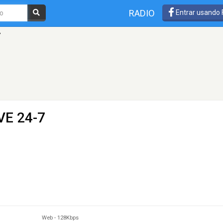
RADIO
Entrar usando
7
E 24-7
Web
-
128Kbps