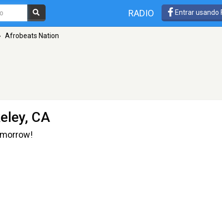
RADIO
Entrar usando
»
Afrobeats Nation
eley, CA
omorrow!