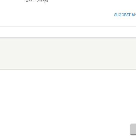
Web
-
128Kbps
SUGGEST A