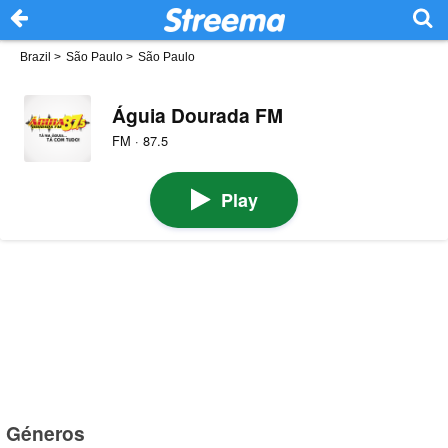
Brazil
>
São Paulo
>
São Paulo
Águia Dourada FM
FM · 87.5
Play
Géneros