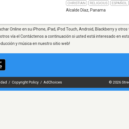
CHRISTIAN
RELIGIOUS
ESPAÑOL
Alcalde Díaz
,
Panama
uchar Online en su iPhone, iPad, iPod Touch, Android, Blackberry y otros
otros vía el Contáctenos a continuación si usted está interesado en est
oducción y música en nuestro sitio web!
cidad
/
Copyright Policy
/
AdChoices
© 2026 Stre