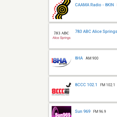
CAAMA Radio - 8KIN
783 ABC Alice Spring
8HA
AM 900
8CCC 102.1
FM 102.1
Sun 969
FM 96.9