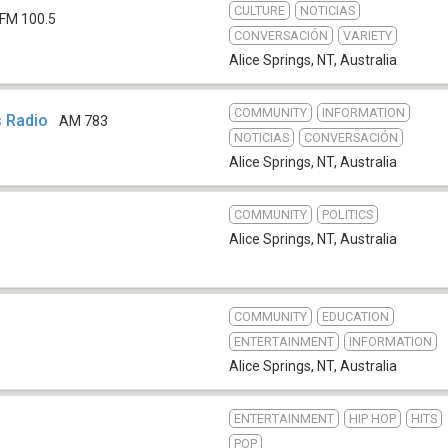
CULTURE
NOTICIAS
FM 100.5
CONVERSACIÓN
VARIETY
Alice Springs, NT
,
Australia
COMMUNITY
INFORMATION
s Radio
AM 783
NOTICIAS
CONVERSACIÓN
Alice Springs, NT
,
Australia
COMMUNITY
POLITICS
Alice Springs, NT
,
Australia
COMMUNITY
EDUCATION
ENTERTAINMENT
INFORMATION
Alice Springs, NT
,
Australia
ENTERTAINMENT
HIP HOP
HITS
POP