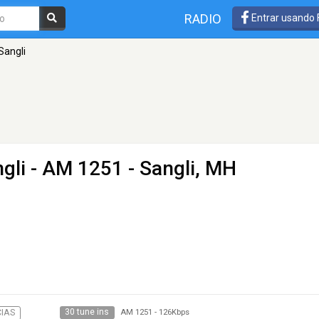
RADIO
Entrar usando
 Sangli
ngli
- AM 1251 - Sangli, MH
30 tune ins
CIAS
AM 1251
-
126Kbps