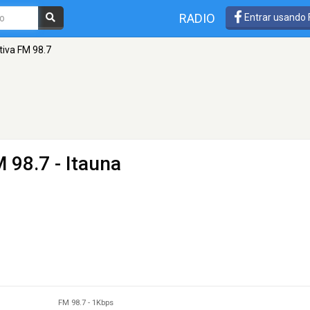
RADIO
Entrar usando
tiva FM 98.7
 98.7 - Itauna
FM 98.7
-
1Kbps