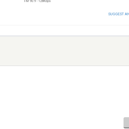
FM 90.9
-
128Kbps
SUGGEST A