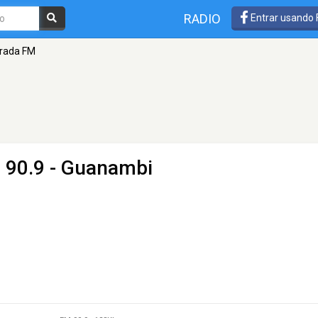
RADIO
Entrar usando
orada FM
 90.9 - Guanambi