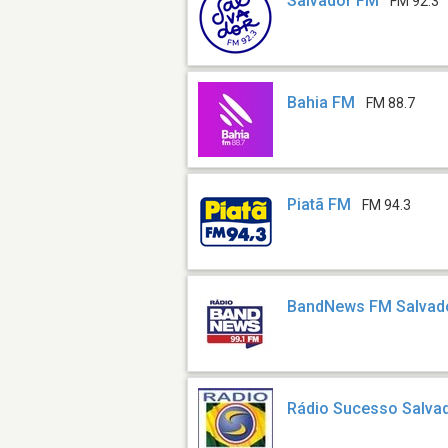
Salvador FM
FM 92.3
Bahia FM
FM 88.7
Piatã FM
FM 94.3
BandNews FM Salvad
Rádio Sucesso Salva