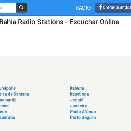
RADIO
Entrar usando
Bahia Radio Stations - Escuchar Online
unápolis
Itabuna
eira de Santana
Itapetinga
uanambi
Jequié
lheus
Juazeiro
rece
Paulo Afonso
taberaba
Porto Seguro