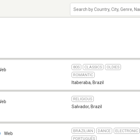
80S
CLASSICS
OLDIES
Web
ROMANTIC
Itaberaba
,
Brazil
RELIGIOUS
Web
Salvador
,
Brazil
BRAZILIAN
DANCE
ELECTRONIC
e
Web
PORTUGUÉS