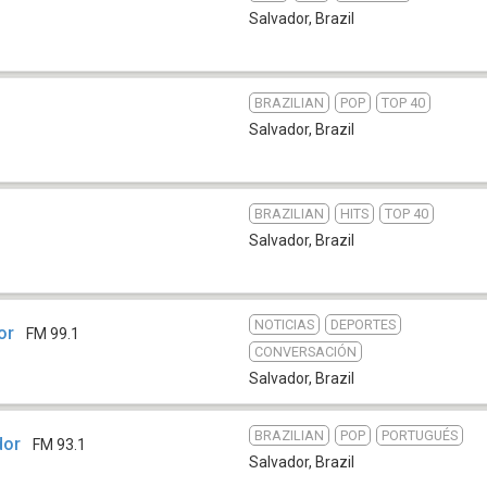
Salvador
,
Brazil
BRAZILIAN
POP
TOP 40
Salvador
,
Brazil
BRAZILIAN
HITS
TOP 40
Salvador
,
Brazil
NOTICIAS
DEPORTES
or
FM 99.1
CONVERSACIÓN
Salvador
,
Brazil
BRAZILIAN
POP
PORTUGUÉS
dor
FM 93.1
Salvador
,
Brazil