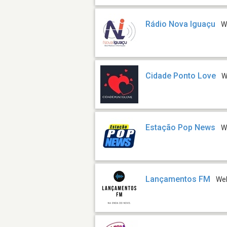
Rádio Nova Iguaçu
W
Cidade Ponto Love
W
Estação Pop News
W
Lançamentos FM
We