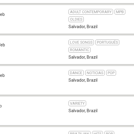
ADULT CONTEMPORARY
MPB
eb
OLDIES
Salvador
,
Brazil
LOVE SONGS
PORTUGUÉS
eb
ROMANTIC
Salvador
,
Brazil
DANCE
NOTICIAS
POP
eb
Salvador
,
Brazil
VARIETY
b
Salvador
,
Brazil
BRAZILIAN
HITS
POP