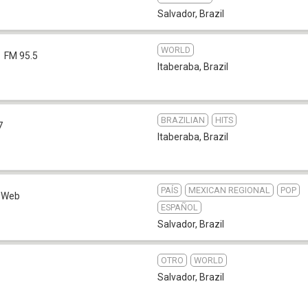
Salvador
,
Brazil
WORLD
FM 95.5
Itaberaba
,
Brazil
BRAZILIAN
HITS
7
Itaberaba
,
Brazil
PAÍS
MEXICAN REGIONAL
POP
Web
ESPAÑOL
Salvador
,
Brazil
OTRO
WORLD
b
Salvador
,
Brazil