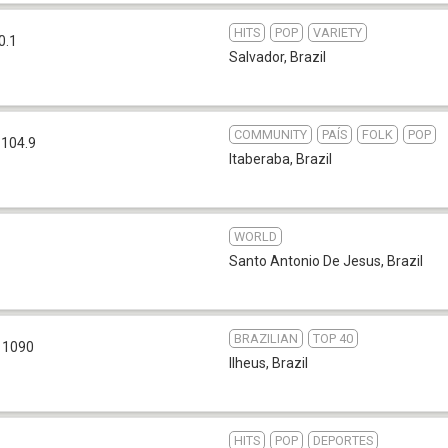
HITS
POP
VARIETY
0.1
Salvador
,
Brazil
COMMUNITY
PAÍS
FOLK
POP
 104.9
Itaberaba
,
Brazil
WORLD
Santo Antonio De Jesus
,
Brazil
BRAZILIAN
TOP 40
 1090
Ilheus
,
Brazil
HITS
POP
DEPORTES