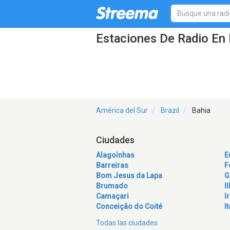
Estaciones De Radio En 
América del Sur
Brazil
Bahia
Ciudades
Alagoinhas
E
Barreiras
F
Bom Jesus da Lapa
G
Brumado
I
Camaçari
I
Conceição do Coité
I
Todas las ciudades