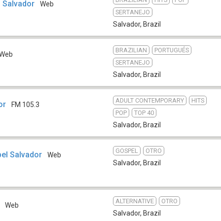
 Salvador
Web
SERTANEJO
Salvador
,
Brazil
BRAZILIAN
PORTUGUÉS
Web
SERTANEJO
Salvador
,
Brazil
ADULT CONTEMPORARY
HITS
or
FM 105.3
POP
TOP 40
Salvador
,
Brazil
GOSPEL
OTRO
el Salvador
Web
Salvador
,
Brazil
ALTERNATIVE
OTRO
Web
Salvador
,
Brazil