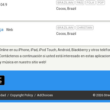
BRAZILIAN
PAÍS
FOLK
POP
104.9
Cocos
,
Brazil
BRAZILIAN
CHRISTIAN
ça
Web
Cocos
,
Brazil
nline en su iPhone, iPad, iPod Touch, Android, Blackberry y otros teléfo
Contáctenos a continuación si usted está interesado en estas aplicaci
y música en nuestro sitio web!
cidad
/
Copyright Policy
/
AdChoices
© 2026 Stre