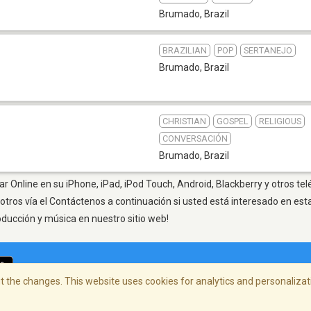
Brumado
,
Brazil
BRAZILIAN
POP
SERTANEJO
Brumado
,
Brazil
CHRISTIAN
GOSPEL
RELIGIOUS
CONVERSACIÓN
Brumado
,
Brazil
 Online en su iPhone, iPad, iPod Touch, Android, Blackberry y otros te
otros vía el Contáctenos a continuación si usted está interesado en est
oducción y música en nuestro sitio web!
 the changes. This website uses cookies for analytics and personalizati