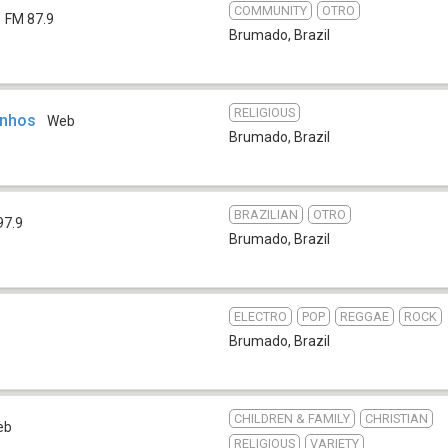
COMMUNITY
OTRO
FM 87.9
Brumado
,
Brazil
RELIGIOUS
inhos
Web
Brumado
,
Brazil
BRAZILIAN
OTRO
97.9
Brumado
,
Brazil
ELECTRO
POP
REGGAE
ROCK
Brumado
,
Brazil
CHILDREN & FAMILY
CHRISTIAN
eb
RELIGIOUS
VARIETY