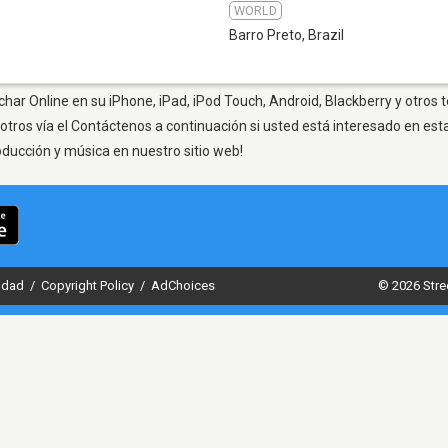
WORLD
Barro Preto
,
Brazil
char Online en su iPhone, iPad, iPod Touch, Android, Blackberry y otros 
otros vía el Contáctenos a continuación si usted está interesado en est
oducción y música en nuestro sitio web!
cidad
/
Copyright Policy
/
AdChoices
© 2026 Stre