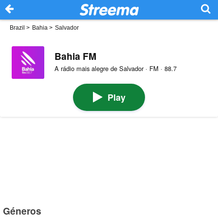
Brazil
>
Bahia
>
Salvador
Bahia FM
A rádio mais alegre de Salvador · FM · 88.7
Play
Géneros