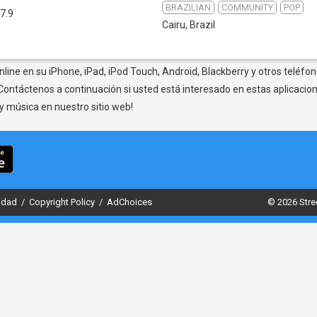
BRAZILIAN
COMMUNITY
POP
7.9
Cairu
,
Brazil
line en su iPhone, iPad, iPod Touch, Android, Blackberry y otros teléfon
Contáctenos a continuación si usted está interesado en estas aplicaci
y música en nuestro sitio web!
cidad
/
Copyright Policy
/
AdChoices
© 2026 Stre