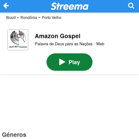
Brazil
>
Rondônia
>
Porto Velho
Amazon Gospel
Palavra de Deus para as Nações · Web
Play
Géneros