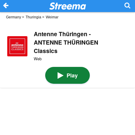
Germany
>
Thuringia
>
Weimar
Antenne Thüringen -
ANTENNE THÜRINGEN
Classics
Web
Play