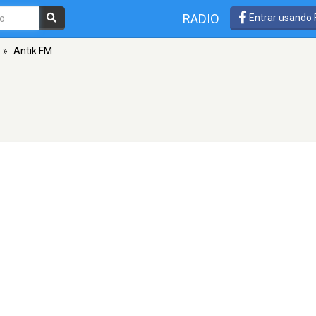
RADIO
Entrar usando
»
Antik FM