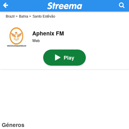
Brazil
>
Bahia
>
Santo Estêvão
Aphenix FM
Web
Play
Géneros