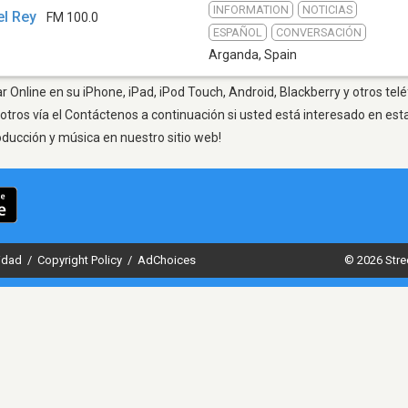
INFORMATION
NOTICIAS
el Rey
FM 100.0
ESPAÑOL
CONVERSACIÓN
Arganda
,
Spain
 Online en su iPhone, iPad, iPod Touch, Android, Blackberry y otros tel
otros vía el Contáctenos a continuación si usted está interesado en est
oducción y música en nuestro sitio web!
cidad
/
Copyright Policy
/
AdChoices
© 2026 Stre