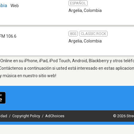
ESPAÑOL
mbia
Web
Argelia
,
Colombia
80S
CLASSIC ROCK
FM 106.6
Argelia
,
Colombia
Online en su iPhone, iPad, iPod Touch, Android, Blackberry y otros teléf
Contáctenos a continuación si usted está interesado en estas aplicaci
y música en nuestro sitio web!
cidad
/
Copyright Policy
/
AdChoices
© 2026 Stre