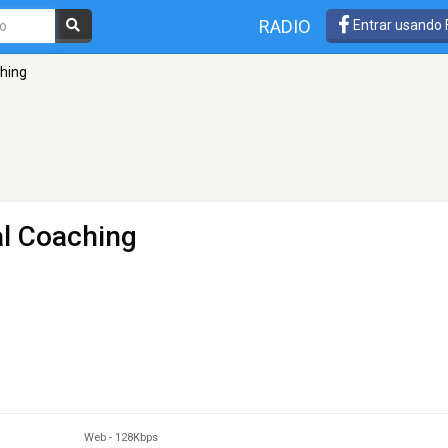
RADIO
Entrar usando
ching
al Coaching
Web
-
128Kbps