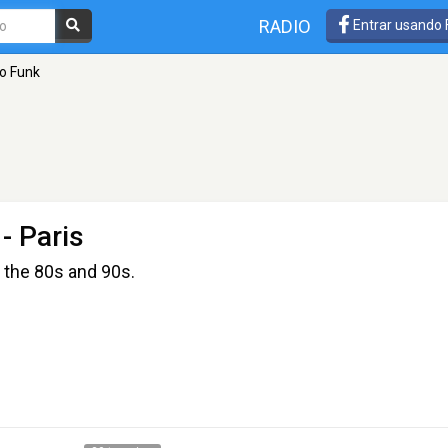
RADIO
Entrar usando
co Funk
- Paris
 the 80s and 90s.