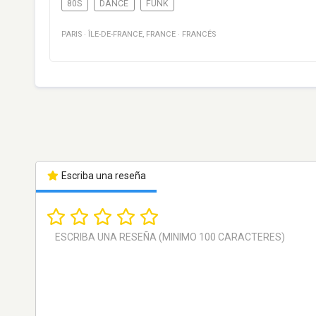
80S
DANCE
FUNK
PARIS
·
ÎLE-DE-FRANCE
,
FRANCE
·
FRANCÉS
Escriba una reseña