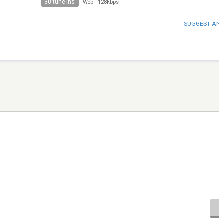
30 tune ins
Web
-
128Kbps
SUGGEST A