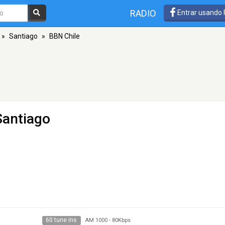
RADIO
Entrar usando
»
Santiago
»
BBN Chile
Santiago
60 tune ins
AM 1000
-
80Kbps