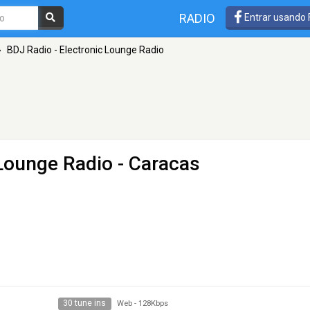
RADIO
Entrar usando
»
BDJ Radio - Electronic Lounge Radio
 Lounge Radio
- Caracas
30 tune ins
Web
-
128Kbps