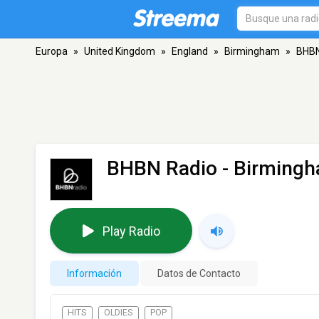
Europa
»
United Kingdom
»
England
»
Birmingham
»
BHBN
BHBN Radio
- Birming
Play Radio
Información
Datos de Contacto
HITS
OLDIES
POP