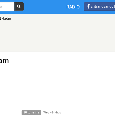
RADIO
Entrar usando
 Radio
ham
30 tune ins
Web
-
64Kbps