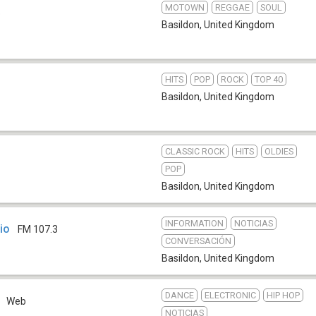
MOTOWN
REGGAE
SOUL
b
Basildon
,
United Kingdom
HITS
POP
ROCK
TOP 40
Basildon
,
United Kingdom
CLASSIC ROCK
HITS
OLDIES
POP
Basildon
,
United Kingdom
INFORMATION
NOTICIAS
io
FM 107.3
CONVERSACIÓN
Basildon
,
United Kingdom
DANCE
ELECTRONIC
HIP HOP
Web
NOTICIAS