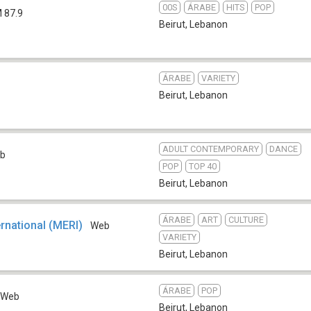
00S
ÁRABE
HITS
POP
 87.9
Beirut
,
Lebanon
ÁRABE
VARIETY
Beirut
,
Lebanon
ADULT CONTEMPORARY
DANCE
b
POP
TOP 40
Beirut
,
Lebanon
ÁRABE
ART
CULTURE
ernational (MERI)
Web
VARIETY
Beirut
,
Lebanon
ÁRABE
POP
Web
Beirut
,
Lebanon