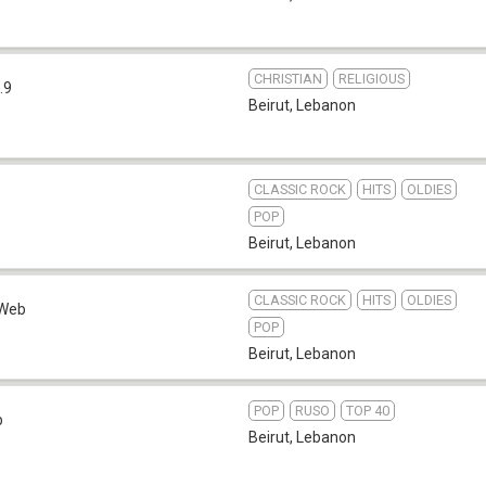
CHRISTIAN
RELIGIOUS
.9
Beirut
,
Lebanon
CLASSIC ROCK
HITS
OLDIES
POP
Beirut
,
Lebanon
CLASSIC ROCK
HITS
OLDIES
Web
POP
Beirut
,
Lebanon
POP
RUSO
TOP 40
b
Beirut
,
Lebanon