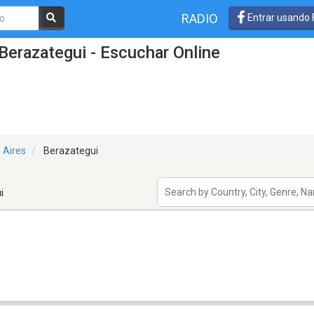
RADIO
Entrar usando
Berazategui - Escuchar Online
 Aires
Berazategui
i