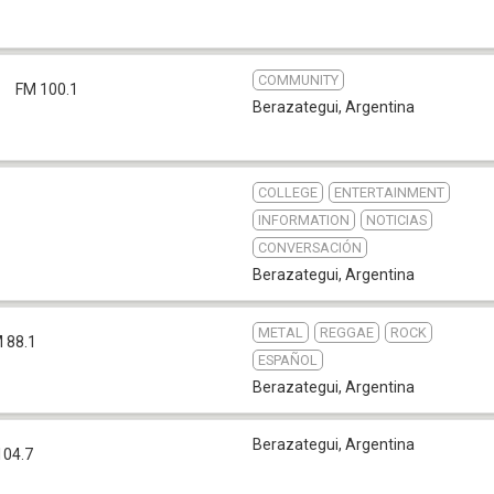
COMMUNITY
1
FM 100.1
Berazategui
,
Argentina
COLLEGE
ENTERTAINMENT
INFORMATION
NOTICIAS
CONVERSACIÓN
Berazategui
,
Argentina
METAL
REGGAE
ROCK
 88.1
ESPAÑOL
Berazategui
,
Argentina
Berazategui
,
Argentina
104.7