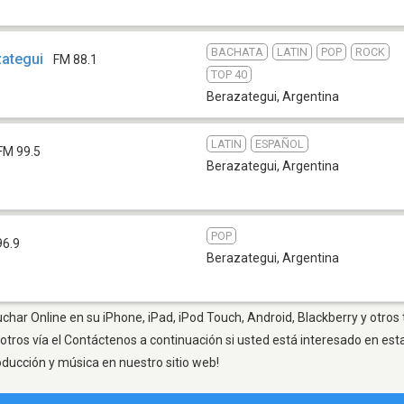
BACHATA
LATIN
POP
ROCK
zategui
FM 88.1
TOP 40
Berazategui
,
Argentina
LATIN
ESPAÑOL
FM 99.5
Berazategui
,
Argentina
POP
96.9
Berazategui
,
Argentina
char Online en su iPhone, iPad, iPod Touch, Android, Blackberry y otros
otros vía el Contáctenos a continuación si usted está interesado en est
oducción y música en nuestro sitio web!