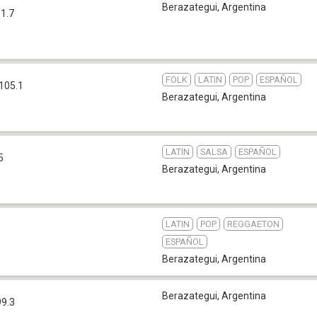
Berazategui
,
Argentina
1.7
FOLK
LATIN
POP
ESPAÑOL
105.1
Berazategui
,
Argentina
LATIN
SALSA
ESPAÑOL
5
Berazategui
,
Argentina
LATIN
POP
REGGAETON
ESPAÑOL
Berazategui
,
Argentina
Berazategui
,
Argentina
99.3