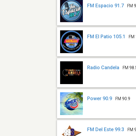
FM Espacio 91.7
FM 9
FM El Patio 105.1
FM 
Radio Candela
FM 98.
Power 90.9
FM 90.9
FM Del Este 99.3
FM 