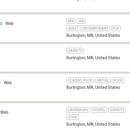
80S
90S
io
Web
ADULT CONTEMPORARY
POP
Burlington, MA
,
United States
VARIETY
Burlington, MA
,
United States
CLASSIC ROCK
METAL
ROCK
o
Web
Burlington, MA
,
United States
CARIBBEAN
GOSPEL
VARIETY
Web
ZOUK
Burlington, MA
,
United States