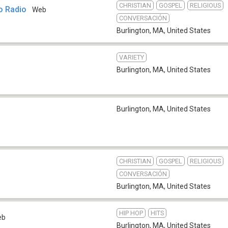
CHRISTIAN
GOSPEL
RELIGIOUS
o Radio
Web
CONVERSACIÓN
Burlington, MA
,
United States
VARIETY
Burlington, MA
,
United States
Burlington, MA
,
United States
CHRISTIAN
GOSPEL
RELIGIOUS
CONVERSACIÓN
Burlington, MA
,
United States
HIP HOP
HITS
eb
Burlington, MA
,
United States