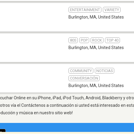
ENTERTAINMENT
VARIETY
Burlington, MA
,
United States
80S
POP
ROCK
TOP 40
Burlington, MA
,
United States
COMMUNITY
NOTICIAS
CONVERSACIÓN
Burlington, MA
,
United States
cuchar Online en su iPhone, iPad, iPod Touch, Android, Blackberry y otr
otros vía el Contáctenos a continuación si usted está interesado en est
oducción y música en nuestro sitio web!